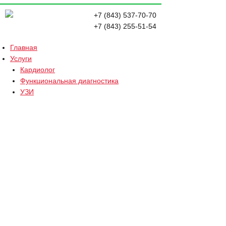
+7 (843) 537-70-70
+7 (843) 255-51-54
Главная
Услуги
Кардиолог
Функциональная диагностика
УЗИ
Лабораторная диагностика
Запись на приём
Отзывы
Наши специалисты
Кардиолог
Терапевт
Врач ультразвуковой диагностики
Онколог
Аритмолог
Эндокринолог
Пациентам
Контакты