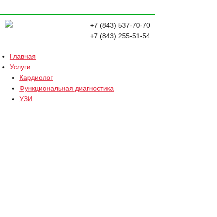
+7 (843) 537-70-70
+7 (843) 255-51-54
Главная
Услуги
Кардиолог
Функциональная диагностика
УЗИ
Лабораторная диагностика
Запись на приём
Отзывы
Наши специалисты
Кардиолог
Терапевт
Врач ультразвуковой диагностики
Онколог
Аритмолог
Эндокринолог
Пациентам